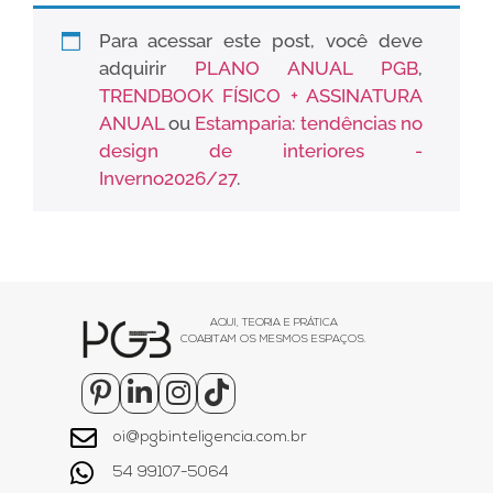
Para acessar este post, você deve
adquirir
PLANO ANUAL PGB
,
TRENDBOOK FÍSICO + ASSINATURA
ANUAL
ou
Estamparia: tendências no
design de interiores -
Inverno2026/27
.
AQUI, TEORIA E PRÁTICA
COABITAM OS MESMOS ESPAÇOS.
oi@pgbinteligencia.com.br
54 99107-5064