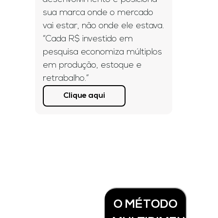
sua marca onde o mercado
vai estar, não onde ele estava.
“Cada R$ investido em
pesquisa economiza múltiplos
em produção, estoque e
retrabalho.”
Clique aqui
O MÉTODO