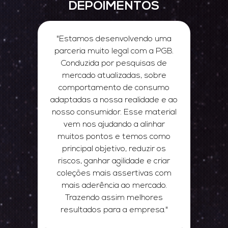
DEPOIMENTOS
"Estamos desenvolvendo uma
al
parceria muito legal com a PGB.
Conduzida por pesquisas de
d
a
mercado atualizadas, sobre
no
do
comportamento de consumo
e
e
adaptadas a nossa realidade e ao
tr
nosso consumidor. Esse material
a e
vem nos ajudando a alinhar
muitos pontos e temos como
mo
principal objetivo, reduzir os
a,
riscos, ganhar agilidade e criar
se
coleções mais assertivas com
c
mais aderência ao mercado.
Trazendo assim melhores
resultados para a empresa."
t
e