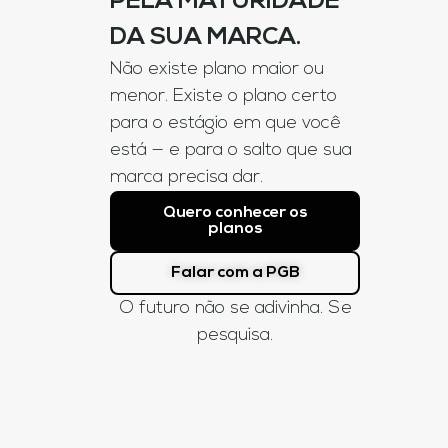
PELA MATURIDADE
DA SUA MARCA.
Não existe plano maior ou
menor. Existe o plano certo
para o estágio em que você
está — e para o salto que sua
marca precisa dar.
Quero conhecer os
planos
Falar com a PGB
O futuro não se adivinha. Se
pesquisa.