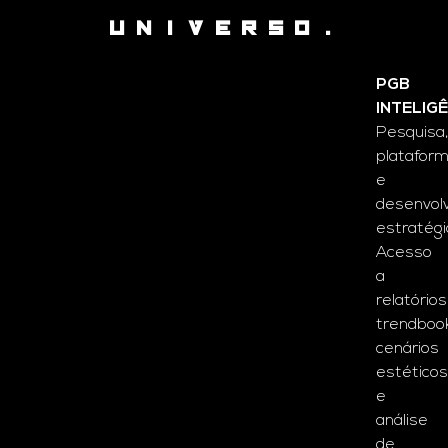
UNIVERSO.
PGB
INTELIG
Pesquisa,
platafor
e
desenvol
estratégi
Acesso
a
relatórios
trendbook
cenários
estéticos
e
análise
de