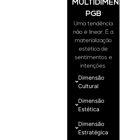
MULTIDIMENSION
PGB
Uma tendência
não é linear. É a
materialização
estética de
sentimentos e
intenções.
Dimensão
Cultural
Dimensão
Estética
Dimensão
Estratégica