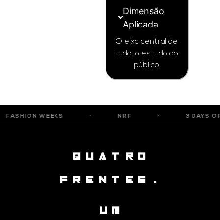
Dimensão
Aplicada
O eixo central de
tudo: o estudo do
público.
EEKS
·
NRF
·
3 DAYS OF DESIGN
QUATRO
FRENTES.
UM