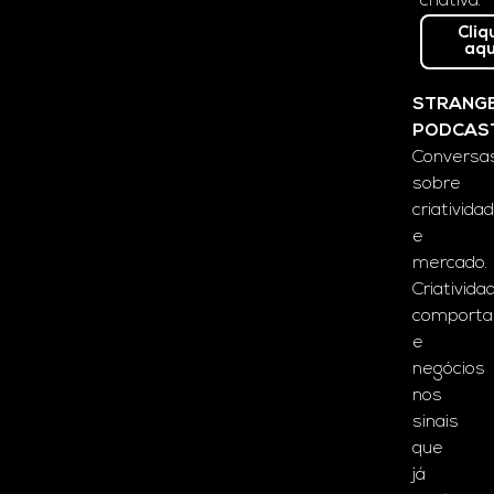
criativa.
Cliq
aqu
STRANG
PODCAS
Conversa
sobre
criativida
e
mercado.
Criativida
comport
e
negócios
nos
sinais
que
já