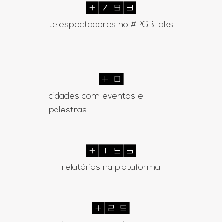
+
1441
telespectadores no #PGBTalks
+
14
cidades com eventos e
palestras
+
285
relatórios na plataforma
+
47