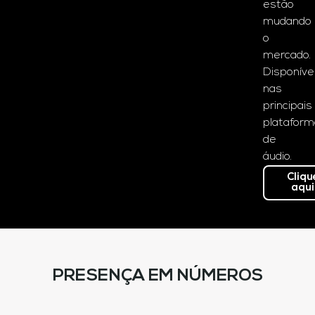
estão
mudando
o
mercado.
Disponíve
nas
principais
platafor
de
áudio.
Cliqu
aqui
PRESENÇA EM NÚMEROS