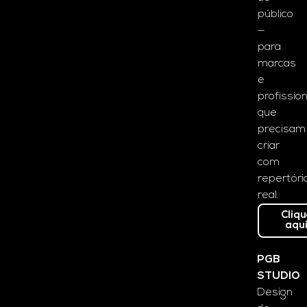
público
—
para
marcas
e
profissio
que
precisam
criar
com
repertóri
real.
Cliq
aqu
PGB
STUDIO
Design