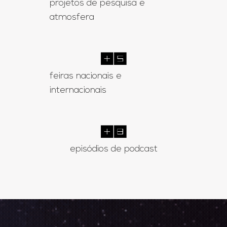
projetos de pesquisa e
atmosfera
+
9
feiras nacionais e
internacionais
+
14
episódios de podcast