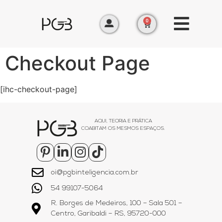
0
Checkout Page
[ihc-checkout-page]
AQUI, TEORIA E PRÁTICA
COABITAM OS MESMOS ESPAÇOS.
oi@pgbinteligencia.com.br
54 99107-5064
R. Borges de Medeiros, 100 – Sala 501 –
Centro, Garibaldi – RS, 95720-000