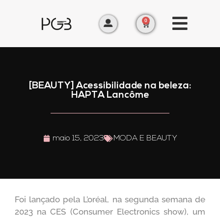
0
[BEAUTY] Acessibilidade na beleza:
HAPTA Lancôme
maio 15, 2023
MODA E BEAUTY
Foi lançado pela L’oréal, na segunda semana de
2023 na CES (Consumer Electronics show), um