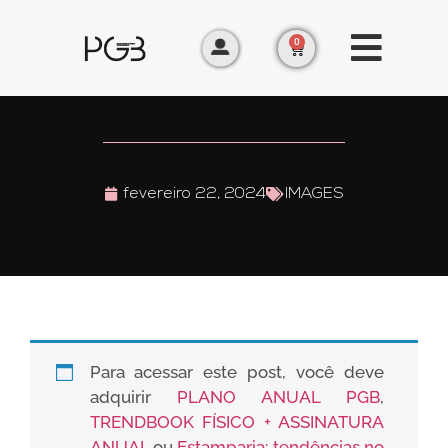
0
fevereiro 22, 2024
IMAGES
Para acessar este post, você deve
adquirir
PLANO ANUAL PGB
,
TRENDBOOK FÍSICO + ASSINATURA
ANUAL
ou
Estamparia: tendências no