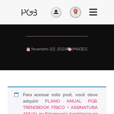
0
fevereiro 22, 2024
IMAGES
Para acessar este post, você deve
adquirir
PLANO ANUAL PGB
,
TRENDBOOK FÍSICO + ASSINATURA
ANUAL
ou
Estamparia: tendências no