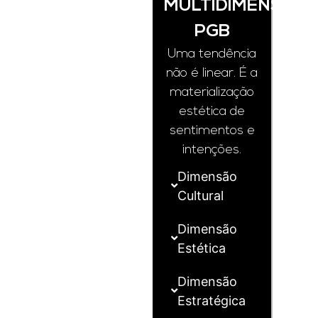
MULTIDIMENSION
PGB
Uma tendência
não é linear. É a
materialização
estética de
sentimentos e
intenções.
Dimensão
Cultural
Dimensão
Estética
Dimensão
Estratégica