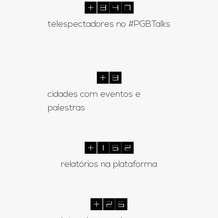
+
1438
telespectadores no #PGBTalks
+
14
cidades com eventos e
palestras
+
284
relatórios na plataforma
+
47