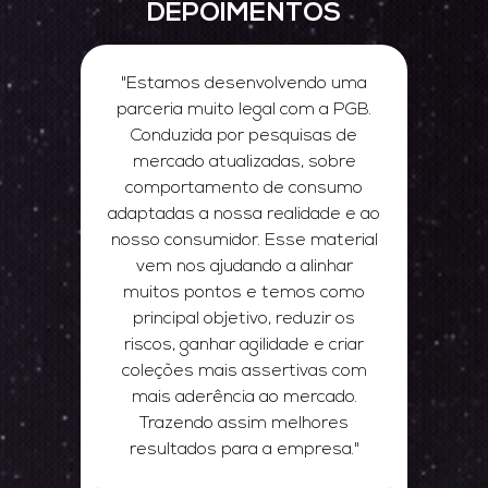
DEPOIMENTOS
"Estamos desenvolvendo uma
al
parceria muito legal com a PGB.
Conduzida por pesquisas de
d
a
mercado atualizadas, sobre
no
do
comportamento de consumo
e
e
adaptadas a nossa realidade e ao
tr
nosso consumidor. Esse material
a e
vem nos ajudando a alinhar
muitos pontos e temos como
mo
principal objetivo, reduzir os
a,
riscos, ganhar agilidade e criar
se
coleções mais assertivas com
c
mais aderência ao mercado.
Trazendo assim melhores
resultados para a empresa."
t
e