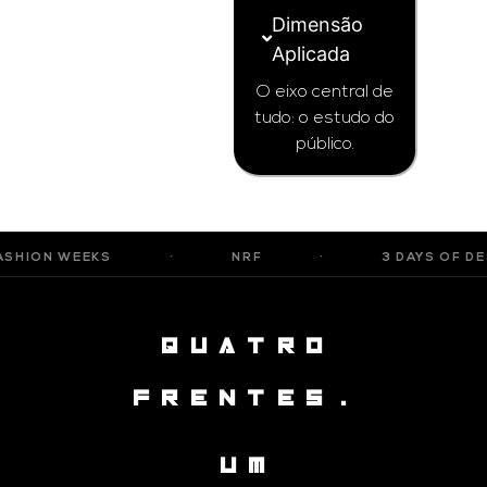
Dimensão
Aplicada
O eixo central de
tudo: o estudo do
público.
KS
·
NRF
·
3 DAYS OF DESIGN
QUATRO
FRENTES.
UM