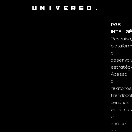
UNIVERSO.
PGB
INTELIG
Pesquisa,
platafor
e
desenvol
estratégi
Acesso
a
relatórios
trendbook
cenários
estéticos
e
análise
de