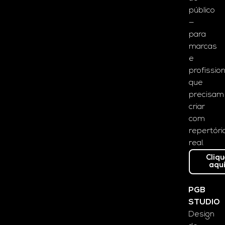
público
—
para
marcas
e
profissio
que
precisam
criar
com
repertóri
real.
Cliq
aqu
PGB
STUDIO
Design