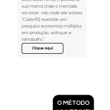
sua marca onde o mercado
vai estar, não onde ele estava.
“Cada R$ investido em
pesquisa economiza múltiplos
em produção, estoque e
retrabalho.”
Clique aqui
O MÉTODO