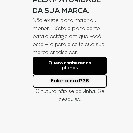
PELA MATURIDADE
DA SUA MARCA.
Não existe plano maior ou
menor. Existe o plano certo
para o estágio em que você
está — e para o salto que sua
marca precisa dar.
Quero conhecer os
planos
Falar com a PGB
O futuro não se adivinha. Se
pesquisa.