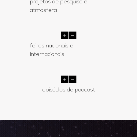
projetos de pesquisa e
atmosfera
+
9
feiras nacionais e
internacionais
+
14
episódios de podcast