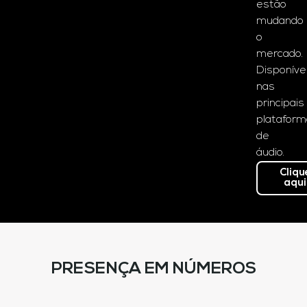
estão
mudando
o
mercado.
Disponíve
nas
principais
platafor
de
áudio.
Cliqu
aqui
PRESENÇA EM NÚMEROS