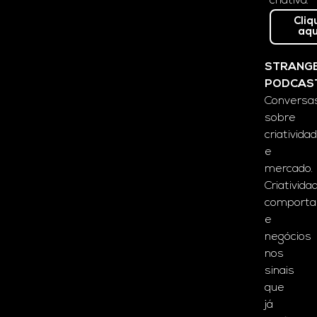
criativa.
Cliq
aqu
STRANG
PODCAS
Conversa
sobre
criativida
e
mercado.
Criativida
comport
e
negócios
nos
sinais
que
já