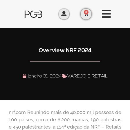
0
Overview NRF 2024
janeiro 31, 2024
VAREJO E RETAIL
nrf.com Reunindo mais de 40.000 mil pessoas de
100 países, cerca de 6.200 marcas, 190 palestras
e 450 palestrantes, a 114ª edição da NRF – Retail’s