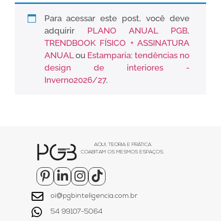
Para acessar este post, você deve
adquirir
PLANO ANUAL PGB
,
TRENDBOOK FÍSICO + ASSINATURA
ANUAL
ou
Estamparia: tendências no
design de interiores -
Inverno2026/27
.
AQUI, TEORIA E PRÁTICA
COABITAM OS MESMOS ESPAÇOS.
oi@pgbinteligencia.com.br
54 99107-5064