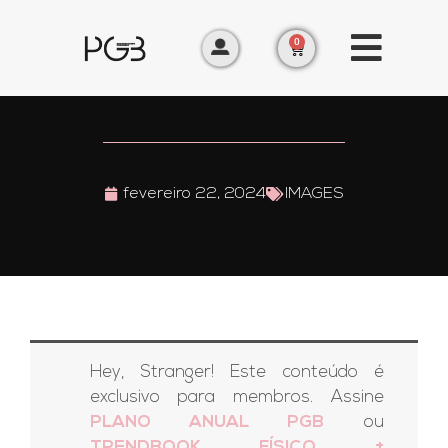
0
fevereiro 22, 2024
IMAGES
Hey, Stranger! Este conteúdo é
exclusivo para membros. Assine
PLANO ANUAL PGB
ou
TRENDBOOK FÍSICO +