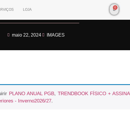
0
ERVIÇOS
LOJA
maio 22, 2024
IMAGES
irir
PLANO ANUAL PGB
,
TRENDBOOK FÍSICO + ASSIN
eriores - Inverno2026/27
.