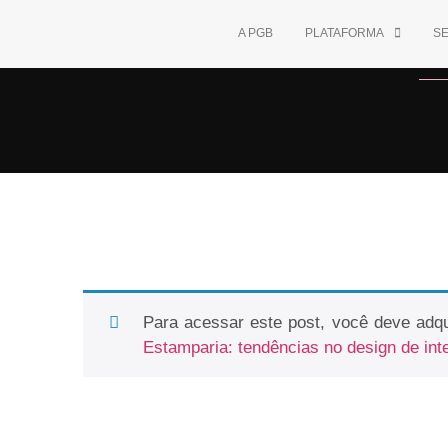
A PGB
PLATAFORMA
S
Para acessar este post, você deve adqu
Estamparia: tendências no design de int