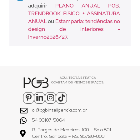
adquirir
PLANO ANUAL PGB
,
TRENDBOOK FÍSICO + ASSINATURA
ANUAL
ou
Estamparia: tendências no
design de interiores -
Inverno2026/27
.
AQUI, TEORIA E PRÁTICA
COABITAM OS MESMOS ESPAÇOS.
oi@pgbinteligencia.com.br
54 99107-5064
R. Borges de Medeiros, 100 – Sala 501 –
Centro, Garibaldi – RS, 95720-000