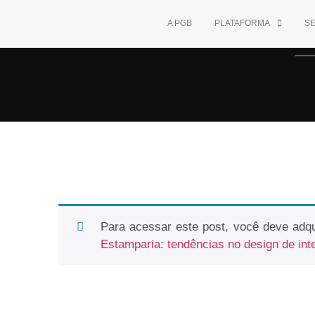
A PGB
PLATAFORMA
S
Para acessar este post, você deve adqu
Estamparia: tendências no design de int