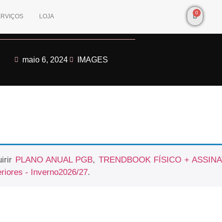
0
ERVIÇOS
LOJA
maio 6, 2024
IMAGES
irir
PLANO ANUAL PGB
,
TRENDBOOK FÍSICO + ASSIN
eriores - Inverno2026/27
.