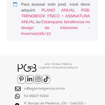
Para acessar este post, você deve
adquirir
PLANO ANUAL PGB
,
TRENDBOOK FÍSICO + ASSINATURA
ANUAL
ou
Estamparia: tendências no
design de interiores -
Inverno2026/27
.
AQUI, TEORIA E PRÁTICA
COABITAM OS MESMOS ESPAÇOS.
oi@pgbinteligencia.com.br
54 99107-5064
R. Borges de Medeiros, 100 – Sala 501 –