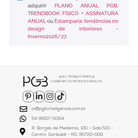
adquirir
PLANO ANUAL PGB
,
TRENDBOOK FÍSICO + ASSINATURA
ANUAL
ou
Estamparia: tendências no
design de interiores -
Inverno2026/27
.
AQUI, TEORIA E PRÁTICA
COABITAM OS MESMOS ESPAÇOS.
oi@pgbinteligencia.com.br
54 99107-5064
R. Borges de Medeiros, 100 – Sala 501 –
Centro, Garibaldi – RS, 95720-000