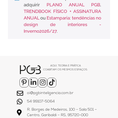
adquirir
PLANO ANUAL PGB
,
TRENDBOOK FÍSICO + ASSINATURA
ANUAL
ou
Estamparia: tendências no
design de interiores -
Inverno2026/27
.
AQUI, TEORIA E PRÁTICA
COABITAM OS MESMOS ESPAÇOS.
oi@pgbinteligencia.com.br
54 99107-5064
R. Borges de Medeiros, 100 – Sala 501 –
Centro, Garibaldi – RS, 95720-000