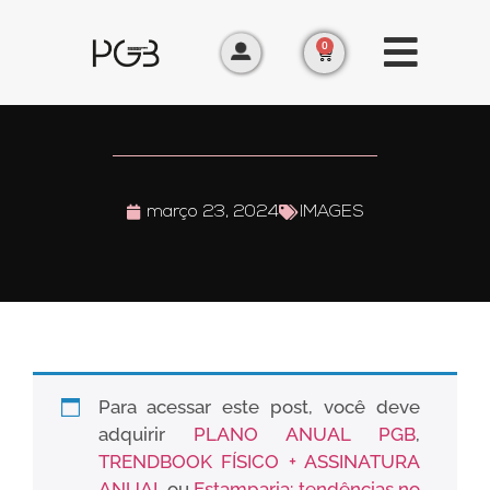
0
março 23, 2024
IMAGES
Para acessar este post, você deve
adquirir
PLANO ANUAL PGB
,
TRENDBOOK FÍSICO + ASSINATURA
ANUAL
ou
Estamparia: tendências no