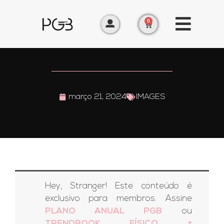
0
março 21, 2024
IMAGES
Hey, Stranger! Este conteúdo é
exclusivo para membros. Assine
PLANO ANUAL PGB
ou
TRENDBOOK FÍSICO +