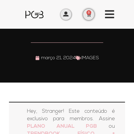
0
março 21, 2024
IMAGES
Hey, Stranger! Este conteúdo é
exclusivo para membros. Assine
PLANO ANUAL PGB
ou
TRENDBOOK FÍSICO +