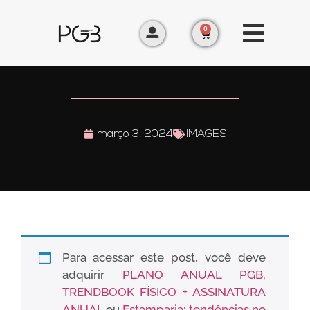
0
março 3, 2024
IMAGES
Para acessar este post, você deve
adquirir
PLANO ANUAL PGB
,
TRENDBOOK FÍSICO + ASSINATURA
ANUAL
ou
Estamparia: tendências no