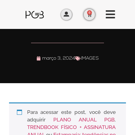
0
março 3, 2024
IMAGES
Para acessar este post, você deve
adquirir
PLANO ANUAL PGB
,
TRENDBOOK FÍSICO + ASSINATURA
ANUAL
ou
Estamparia: tendências no