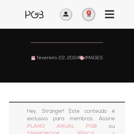
0
fevereiro 22, 2024
IMAGES
Hey, Stranger! Este conteúdo é
exclusivo para membros. Assine
PLANO ANUAL PGB
ou
TRENDBOOK FÍSICO +