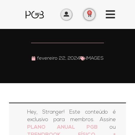
0
fevereiro 22, 2024
IMAGES
Hey, Stranger! Este conteúdo é
exclusivo para membros. Assine
PLANO ANUAL PGB
ou
TRENDBOOK FÍSICO +