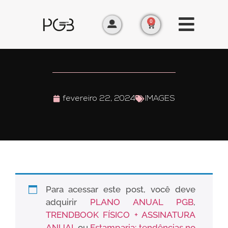
0
fevereiro 22, 2024
IMAGES
Para acessar este post, você deve
adquirir
PLANO ANUAL PGB
,
TRENDBOOK FÍSICO + ASSINATURA
ANUAL
ou
Estamparia: tendências no