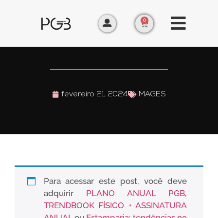
0
fevereiro 21, 2024
IMAGES
Para acessar este post, você deve
adquirir
PLANO ANUAL PGB
,
TRENDBOOK FÍSICO + ASSINATURA
ANUAL
ou
Estamparia: tendências no