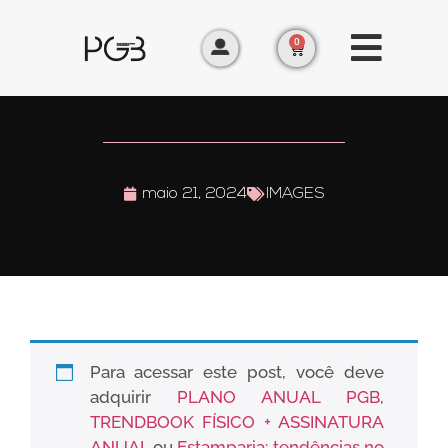
0
maio 21, 2024
IMAGES
Para acessar este post, você deve
adquirir
PLANO ANUAL PGB
,
TRENDBOOK FÍSICO + ASSINATURA
ANUAL
ou
Estamparia: tendências no